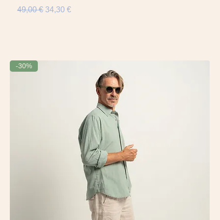
Precio
Precio de oferta
49,00 €
34,30 €
-30%