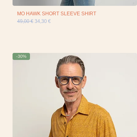
MO HAWK SHORT SLEEVE SHIRT
Vista rápida
Precio
Precio de oferta
49,00 €
34,30 €
-30%