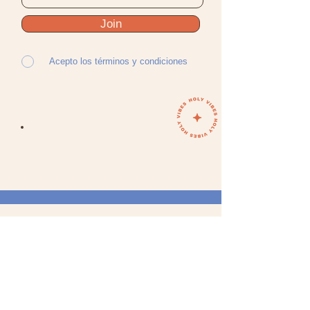
Join
Acepto los términos y condiciones
Your Soul does not want
to miss this adventure!
SECTIONS
WOMAN
MA
N
ACCESORIO
S
GIFTS