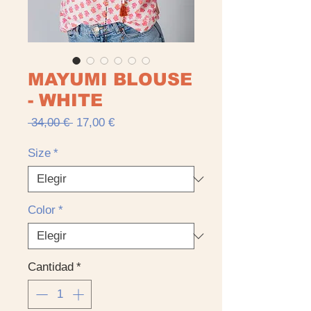
MAYUMI BLOUSE
- WHITE
Precio
Precio
 34,00 € 
17,00 €
de
oferta
Size
*
Color
*
Cantidad
*