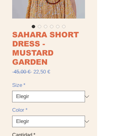
SAHARA SHORT
DRESS -
MUSTARD
GARDEN
Precio
Precio
 45,00 € 
22,50 €
de
oferta
Size
*
Color
*
Cantidad
*