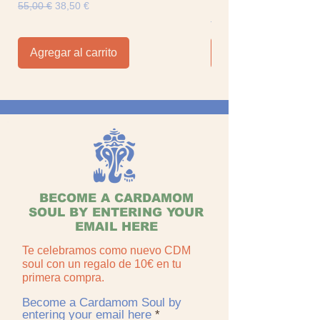
Hotel
Precio
Precio de oferta
55,00 €
38,50 €
Precio
129,00 €
Agregar al carrito
Agregar al carrito
BECOME A CARDAMOM
SOUL BY ENTERING YOUR
EMAIL HERE
Te celebramos como nuevo CDM
soul con un regalo de 10€ en tu
primera compra.
Become a Cardamom Soul by
entering your email here