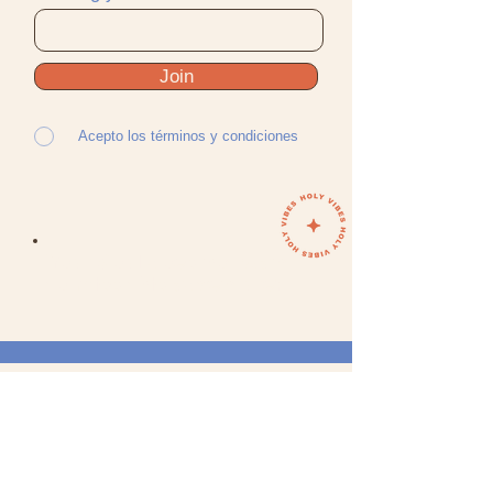
Join
Acepto los términos y condiciones
Your Soul does not want
to miss this adventure!
SECTIONS
WOMAN
MA
N
ACCESORIO
S