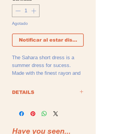
Agotado
Notificar al estar disponible
The Sahara short dress is a
summer dress for sucess.
Made with the finest rayon and
available in 3 prints.
DETAILS
El vestido Sahara en su versión
100% RAYÓN
corta es un éxito asegurado
COLD WASH ONLY WITH SIMILAR
para el verano. Confeccionado
COLORS
con el rayón más fino y
disponible en 3 estampados.
Have you seen...