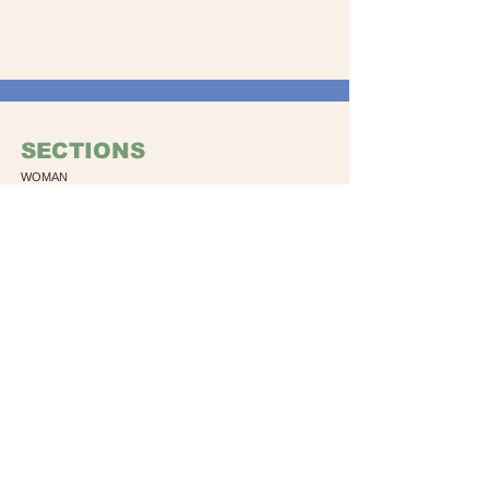
Your Soul does not want
to miss this adventure!
SECTIONS
WOMAN
MA
N
ACCESORIO
S
GIFTS
ABOUT US
Ou
r story
Store Locati
on
FOLLOW
Instagram
Facebook
SUPPORT