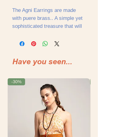
The Agni Earrings are made
with puere brass.. A simple yet
sophisticated treasure that will
elevate your outfir vibes to the
enxt level. They truly are
timeless!
Have you seen...
Messure: 4 cm aprox
Los aros Agni son simples pero
-30%
-30%
sofisticados y elevarán tu
look al siguiente nivel.
Realizados con latoón
puro. ¡Realmente son
atemporales!