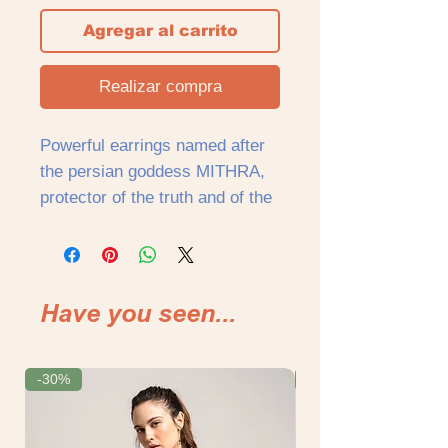
Agregar al carrito
Realizar compra
Powerful earrings named after
the persian goddess MITHRA,
protector of the truth and of the
waters.
Size: 3,5 cm
Potentes pendientes que llevan
Have you seen...
el nombre de la diosa persa
MITHRA, protectora de la
verdad y de las aguas.
-30%
-30%
Tamaño: 3,5cm