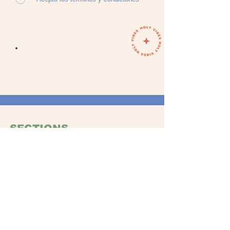
Your Soul does not want
to miss this adventure!
SECTIONS
WOMAN
MA
N
ACCESORIO
S
GIFTS
ABOUT US
Ou
r story
Store Locati
on