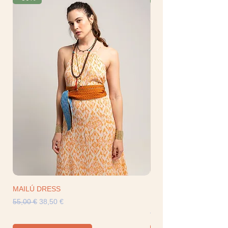
MAILÚ DRESS
RINGO BLOUSE Off Whi
Hotel
Precio
Precio de oferta
55,00 €
38,50 €
Precio
129,00 €