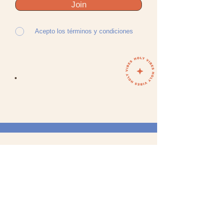
Join
Acepto los términos y condiciones
Your Soul does not want
to miss this adventure!
SECTIONS
WOMAN
MA
N
ACCESORIO
S
GIFTS
ABOUT US