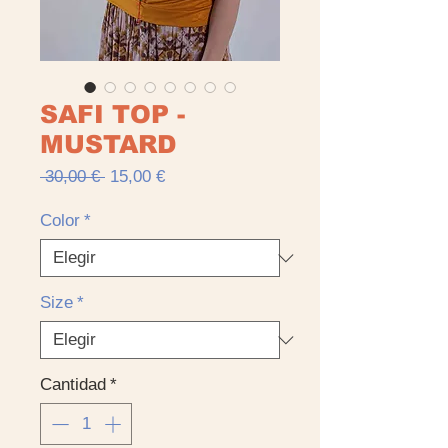
SAFI TOP -
MUSTARD
Precio
Precio
 30,00 € 
15,00 €
de
oferta
Color
*
Size
*
Cantidad
*