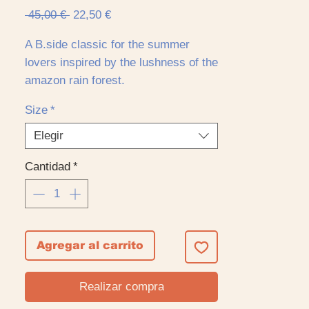
Precio
Precio
 45,00 € 
22,50 €
de
oferta
A B.side classic for the summer
lovers inspired by the lushness of the
amazon rain forest.
Short Sleeve shirt with regular fit.
Size
*
100% cotton.
Elegir
Un clásico del B.Side para los
Cantidad
*
amantes del verano inspirada en la
exhuberante selva amazónica.
Camisa de manga corta de ajuste
regular.
100% cotton
Agregar al carrito
Realizar compra