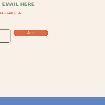
 EMAIL HERE
mera compra.
Join
does not want
is adventure!