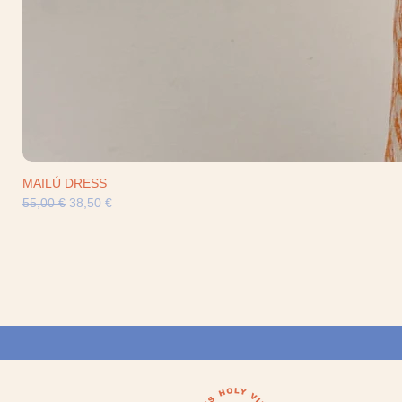
MAILÚ DRESS
Precio
Precio de oferta
55,00 €
38,50 €