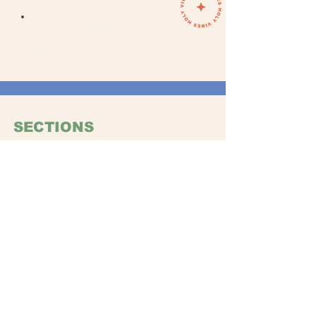
Your Soul does not want
to miss this adventure!
SECTIONS
WOMAN
MA
N
ACCESORIO
S
GIFTS
ABOUT US
Ou
r story
Store Locati
on
FOLLOW
Instagram
Facebook