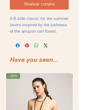
Realizar compra
A B.side classic for the summer
lovers inspired by the lushness
of the amazon rain forest.
Short Sleeve shirt with regular
fit.
100% RAYON (ULTRA FINE)
Have you seen...
Un clásico del B.Side para los
amantes del verano inspirada
en la exhuberante selva
-30%
-30%
amazónica.
Camisa de manga corta de
ajuste regular.
100% RAYON (ULTRA FINO)