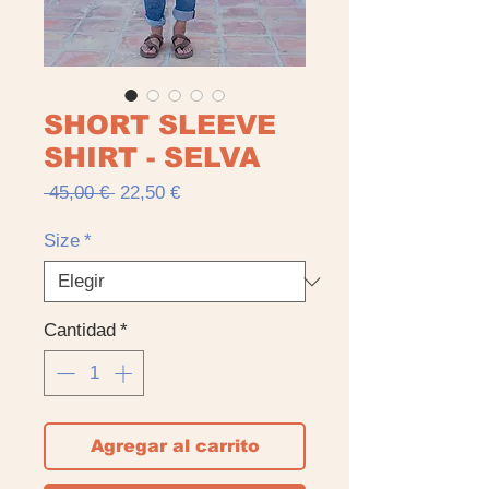
SHORT SLEEVE
SHIRT - SELVA
Precio
Precio
 45,00 € 
22,50 €
de
oferta
Size
*
Cantidad
*
Agregar al carrito